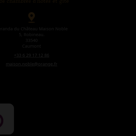
s chambres d'hôtes et gîte
éranda du Château Maison Noble
5, Robineau.
33540
Caumont
+33 6 29 17 12 86
maison.noble@orange.fr